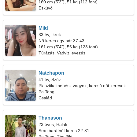
160 cm (5'3"), 51 kg (112 font)
Esküvő
Mild
33 év, Ikrek
Nő keres egy pár 37-43
161 cm (5'4"), 56 kg (123 font)
Túrázás, Vadvizi evezés
Natchapon
41 év, Szűz
Plasztikai sebész vagyok, karcsú nőt keresek
Pa Tong
Család
Thanason
23 éves, Halak
Srác barátnőt keres 22-31
Pa Tong, Thaiföld