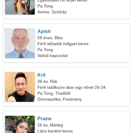
Egyedülálló nő férjet keres
Pa Tong
Anime, Színház
Apisit
58 éves, Bika
Férfi idősebb hölgyet keres
Pa Tong
Valódi kapcsolat
Krit
36 év, Rák
Férfi találkozni akar egy nővel 26-34
Pa Tong, Thaiföld
Gimnasztika, Festmény
Praew
26 év, Mérleg
Lány barátot keres