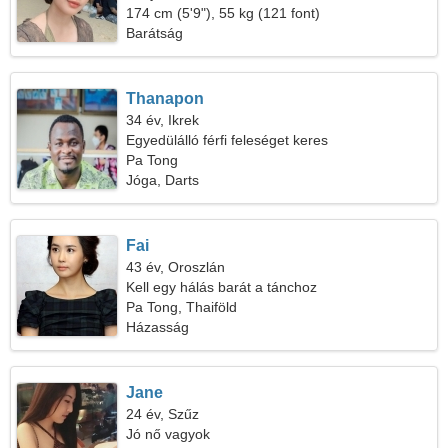
174 cm (5'9"), 55 kg (121 font)
Barátság
Thanapon
34 év, Ikrek
Egyedülálló férfi feleséget keres
Pa Tong
Jóga, Darts
Fai
43 év, Oroszlán
Kell egy hálás barát a tánchoz
Pa Tong, Thaiföld
Házasság
Jane
24 év, Szűz
Jó nő vagyok