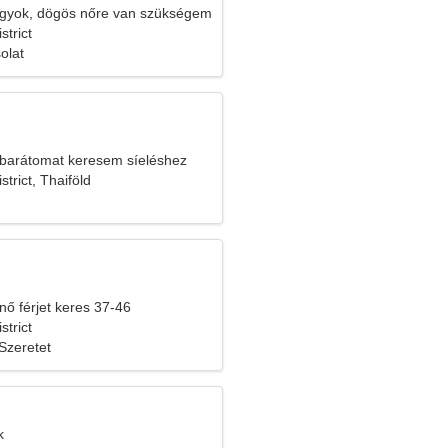
gyok, dögös nőre van szükségem
trict
olat
barátomat keresem síeléshez
trict, Thaiföld
nő férjet keres 37-46
trict
Szeretet
k