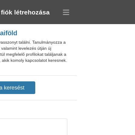
 fiók létrehozása
aiföld
yasszonyt találni. Tanulmányozza a
, valamint levelezés útján új
ül megfelelő profilokat találjanak a
, akik komoly kapcsolatot keresnek.