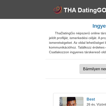
Ingye
ThaDatingGo népszerű online társk
jelölt profilját, ismerkedési célját. A 
ismeretségeket. Az oldal lehetőséget b
kommunikációhoz. Találkozz érdekes em
Csatlakozzon ingyenes társkereső olda
Best
26 év, Vízön