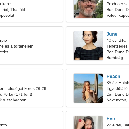
t keres
Producer va
rict, Thaiföld
Ban Dung Dis
apcsolat
Valódi kapcs
June
rpió
40 év, Bika
ne és a történelem
Tehetséges 
trict
Ban Dung Dis
Barátság
Peach
35 év, Halak
érfi feleséget keres 26-28
Egyedülálló 
, 78 kg (171 font)
Ban Dung Dis
ák a szabadban
Növénytan, 
Eve
öntő
22 éves, Ba