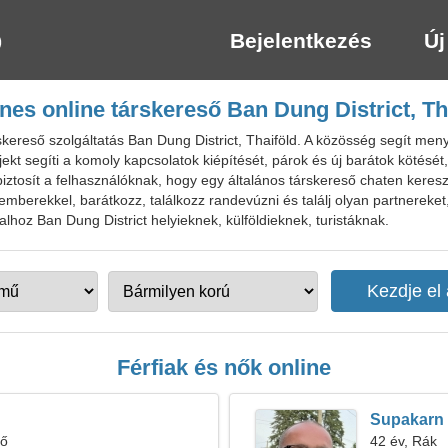
Bejelentkezés
Új
nes online társkereső Ban Dung District, Th
ereső szolgáltatás Ban Dung District, Thaiföld. A közösség segít men
projekt segíti a komoly kapcsolatok kiépítését, párok és új barátok kötését
iztosít a felhasználóknak, hogy egy általános társkereső chaten kereszt
berekkel, barátkozz, találkozz randevúzni és találj olyan partnereket
lhoz Ban Dung District helyieknek, külföldieknek, turistáknak.
Férfiak és nők online
Supakarn
tő
42 év, Rák