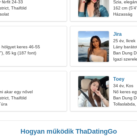
férfit 24-33
Szia, elegá
rict, Thaiföld
162 cm (5'4"
solat
Házasság
Jira
25 év, Ikrek
b hölgyet keres 46-55
Lány baráto
), 85 kg (187 font)
Ban Dung Dis
Igazi szere
Toey
34 év, Kos
zni akar egy nővel
Nő keres eg
rict, Thaiföld
Ban Dung Dis
Túra
Tollaslabda,
Hogyan működik ThaDatingGo