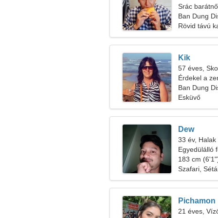
Srác barátnő
Ban Dung Dist
Rövid távú k
Kik
57 éves, Sko
Érdekel a ze
Ban Dung Dis
Esküvő
Dew
33 év, Halak
Egyedülálló f
183 cm (6'1")
Szafari, Sét
Pichamon
21 éves, Víz