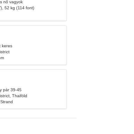
ns nő vagyok
), 52 kg (114 font)
t keres
trict
lem
y pár 39-45
trict, Thaiföld
 Strand