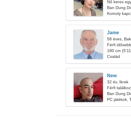
Nő keres egy 
Ban Dung Dist
Komoly kapc
Jame
58 éves, Bak
Férfi időseb
180 cm (5'11"
Család
New
32 év, Ikrek
Férfi találko
Ban Dung Dist
PC játékok, 