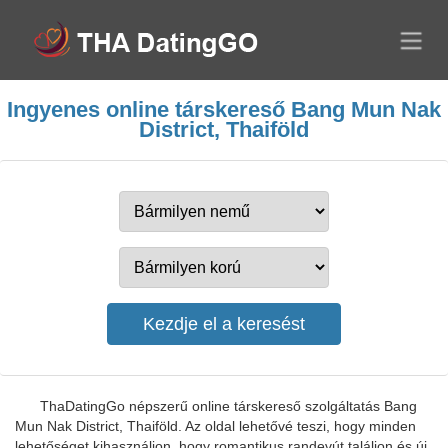
Ingyenes online társkereső Bang Mun Nak
District, Thaiföld
ThaDatingGo népszerű online társkereső szolgáltatás Bang
Mun Nak District, Thaiföld. Az oldal lehetővé teszi, hogy minden
lehetőséget kihasználjon, hogy romantikus randevút találjon és új