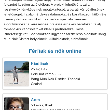
fejezetet kezdjen az életében. A projekt lehetővé teszi a
résztvevők fényképeinek megtekintését, a baráti kör bővítésének
lehetőségét. Találjon érdekes dátumokat és barátkozzon különféle
csevegőfelhasználókkal, használjon speciális keresési
algoritmusokat a kereséshez. Válassz érdekes barátokat, találj
romantikus kapcsolatokat ideális partnerekkel, köss új
ismeretségeket. Csatlakozzon ingyenes társkereső oldalhoz Bang
Mun Nak District helyieknek, külföldieknek, turistáknak.
Férfiak és nők online
Kiadtisak
25 év, Bak
Férfi nőt keres 26-29
Bang Mun Nak District, Thaiföld
Család
Aom
59 éves, Ikrek