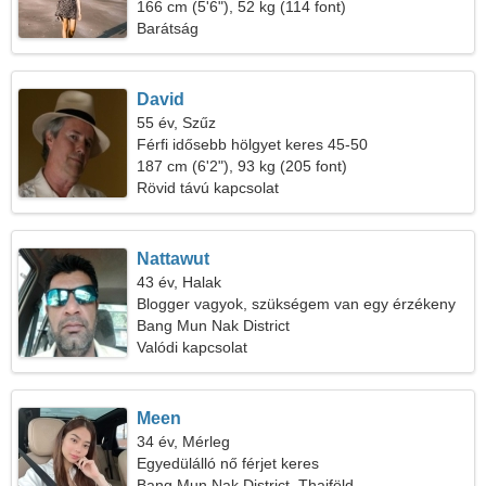
166 cm (5'6"), 52 kg (114 font)
Barátság
David
55 év, Szűz
Férfi idősebb hölgyet keres 45-50
187 cm (6'2"), 93 kg (205 font)
Rövid távú kapcsolat
Nattawut
43 év, Halak
Blogger vagyok, szükségem van egy érzékeny
nőre
Bang Mun Nak District
Valódi kapcsolat
Meen
34 év, Mérleg
Egyedülálló nő férjet keres
Bang Mun Nak District, Thaiföld