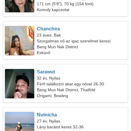
171 cm (5'8"), 70 kg (154 font)
Komoly kapcsolat
Chanchira
23 éves, Bak
Szorgalmas nő az igaz szerelmet keresi
Bang Mun Nak District
Esküvő
Sarawut
32 év, Nyilas
Férfi találkozni akar egy nővel 26-30
Bang Mun Nak District, Thaiföld
Origami, Bowling
Nutnicha
27 év, Nyilas
Lány barátot keres 32-36