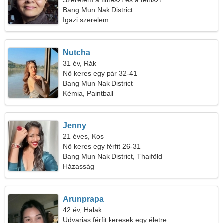
Szeretem a fitneszt és a teniszt
Bang Mun Nak District
Igazi szerelem
Nutcha
31 év, Rák
Nő keres egy pár 32-41
Bang Mun Nak District
Kémia, Paintball
Jenny
21 éves, Kos
Nő keres egy férfit 26-31
Bang Mun Nak District, Thaiföld
Házasság
Arunprapa
42 év, Halak
Udvarias férfit keresek egy életre