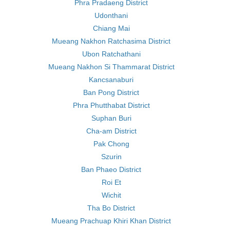
Phra Pradaeng District
Udonthani
Chiang Mai
Mueang Nakhon Ratchasima District
Ubon Ratchathani
Mueang Nakhon Si Thammarat District
Kancsanaburi
Ban Pong District
Phra Phutthabat District
Suphan Buri
Cha-am District
Pak Chong
Szurin
Ban Phaeo District
Roi Et
Wichit
Tha Bo District
Mueang Prachuap Khiri Khan District