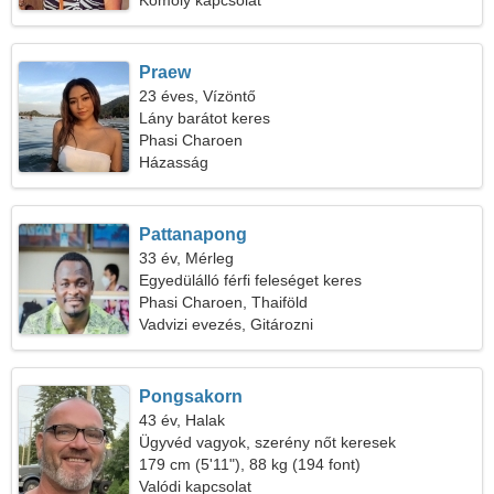
Komoly kapcsolat
Praew
23 éves, Vízöntő
Lány barátot keres
Phasi Charoen
Házasság
Pattanapong
33 év, Mérleg
Egyedülálló férfi feleséget keres
Phasi Charoen, Thaiföld
Vadvizi evezés, Gitározni
Pongsakorn
43 év, Halak
Ügyvéd vagyok, szerény nőt keresek
179 cm (5'11"), 88 kg (194 font)
Valódi kapcsolat