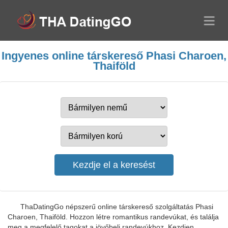
Ingyenes online társkereső Phasi Charoen,
Thaiföld
ThaDatingGo népszerű online társkereső szolgáltatás Phasi
Charoen, Thaiföld. Hozzon létre romantikus randevúkat, és találja
meg a megfelelő tagokat a jövőbeli randevúkhoz. Kezdjen