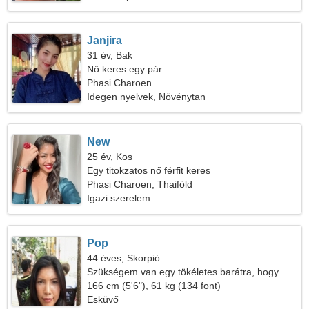
Janjira
31 év, Bak
Nő keres egy pár
Phasi Charoen
Idegen nyelvek, Növénytan
New
25 év, Kos
Egy titokzatos nő férfit keres
Phasi Charoen, Thaiföld
Igazi szerelem
Pop
44 éves, Skorpió
Szükségem van egy tökéletes barátra, hogy
együtt utazhassak
166 cm (5'6"), 61 kg (134 font)
Esküvő