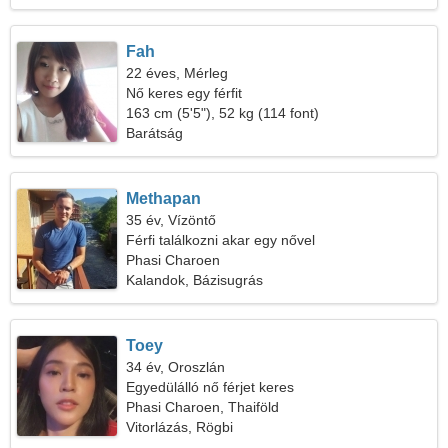
Fah
22 éves, Mérleg
Nő keres egy férfit
163 cm (5'5"), 52 kg (114 font)
Barátság
Methapan
35 év, Vízöntő
Férfi találkozni akar egy nővel
Phasi Charoen
Kalandok, Bázisugrás
Toey
34 év, Oroszlán
Egyedülálló nő férjet keres
Phasi Charoen, Thaiföld
Vitorlázás, Rögbi