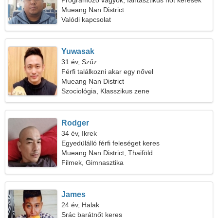
Programozó vagyok, fantasztikus nőt keresek
Mueang Nan District
Valódi kapcsolat
Yuwasak
31 év, Szűz
Férfi találkozni akar egy nővel
Mueang Nan District
Szociológia, Klasszikus zene
Rodger
34 év, Ikrek
Egyedülálló férfi feleséget keres
Mueang Nan District, Thaiföld
Filmek, Gimnasztika
James
24 év, Halak
Srác barátnőt keres