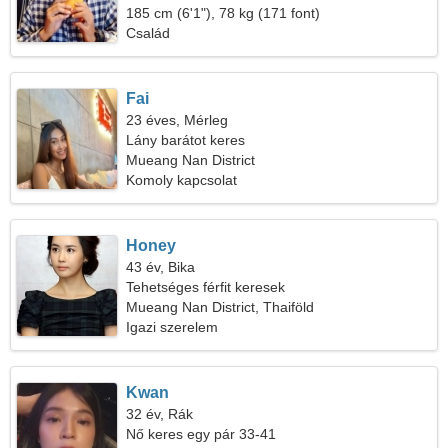
185 cm (6'1"), 78 kg (171 font)
Család
Fai
23 éves, Mérleg
Lány barátot keres
Mueang Nan District
Komoly kapcsolat
Honey
43 év, Bika
Tehetséges férfit keresek
Mueang Nan District, Thaiföld
Igazi szerelem
Kwan
32 év, Rák
Nő keres egy pár 33-41