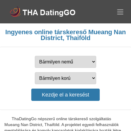
Ingyenes online társkereső Mueang Nan
District, Thaiföld
ThaDatingGo népszerű online társkereső szolgáltatás
Mueang Nan District, Thaiföld. A projektet egyedi felhasználók
megtalálására és komoly kapcsolatok kialakítására hozták létre.