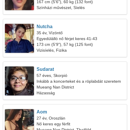
167 cm (5'6"), 60 kg (132 font)
Színházi művészet, Síelés
Nutcha
35 év, Vízöntő
Egyedülálló nő férjet keres 41-43
173 cm (5'9"), 57 kg (125 font)
Vizisíelés, Fizika
Sudarat
57 éves, Skorpió
Inkább a koncerteket és a röplabdát szeretem
Mueang Nan District
Házasság
Aom
27 év, Oroszlán
Nő keres egy férfit
Mueang Nan District, Thaiföld