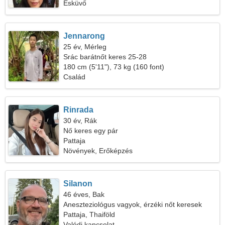
Esküvő
Jennarong
25 év, Mérleg
Srác barátnőt keres 25-28
180 cm (5'11"), 73 kg (160 font)
Család
Rinrada
30 év, Rák
Nő keres egy pár
Pattaja
Növények, Erőképzés
Silanon
46 éves, Bak
Aneszteziológus vagyok, érzéki nőt keresek
Pattaja, Thaiföld
Valódi kapcsolat