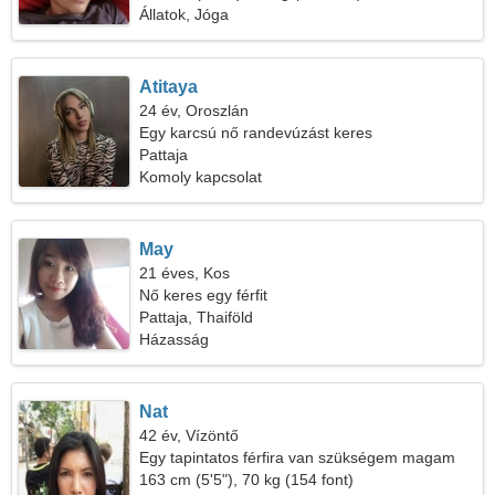
Állatok, Jóga
Atitaya
24 év, Oroszlán
Egy karcsú nő randevúzást keres
Pattaja
Komoly kapcsolat
May
21 éves, Kos
Nő keres egy férfit
Pattaja, Thaiföld
Házasság
Nat
42 év, Vízöntő
Egy tapintatos férfira van szükségem magam
mellé
163 cm (5'5"), 70 kg (154 font)