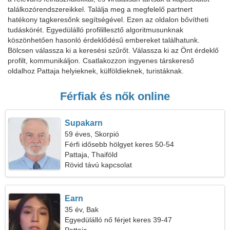
találkozórendszereikkel. Találja meg a megfelelő partnert
hatékony tagkeresőnk segítségével. Ezen az oldalon bővítheti
tudáskörét. Egyedülálló profilillesztő algoritmusunknak
köszönhetően hasonló érdeklődésű embereket találhatunk.
Bölcsen válassza ki a keresési szűrőt. Válassza ki az Önt érdeklő
profilt, kommunikáljon. Csatlakozzon ingyenes társkereső
oldalhoz Pattaja helyieknek, külföldieknek, turistáknak.
Férfiak és nők online
Supakarn
59 éves, Skorpió
Férfi idősebb hölgyet keres 50-54
Pattaja, Thaiföld
Rövid távú kapcsolat
Earn
35 év, Bak
Egyedülálló nő férjet keres 39-47