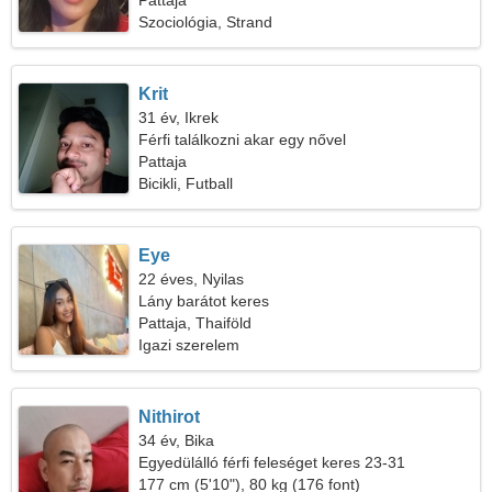
Pattaja
Szociológia, Strand
Krit
31 év, Ikrek
Férfi találkozni akar egy nővel
Pattaja
Bicikli, Futball
Eye
22 éves, Nyilas
Lány barátot keres
Pattaja, Thaiföld
Igazi szerelem
Nithirot
34 év, Bika
Egyedülálló férfi feleséget keres 23-31
177 cm (5'10"), 80 kg (176 font)