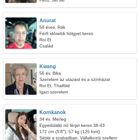
Pénz, Jet ski
Anurat
58 éves, Rák
Férfi idősebb hölgyet keres
Roi Et
Család
Kwang
56 év, Bika
Szeretem az utazást és a színházat
Roi Et, Thaiföld
Igazi szerelem
Kornkanok
34 év, Mérleg
Egyedülálló nő férjet keres 38-43
172 cm (5'8"), 57 kg (125 font)
Séták a szabadban, Vállalkozói szellem