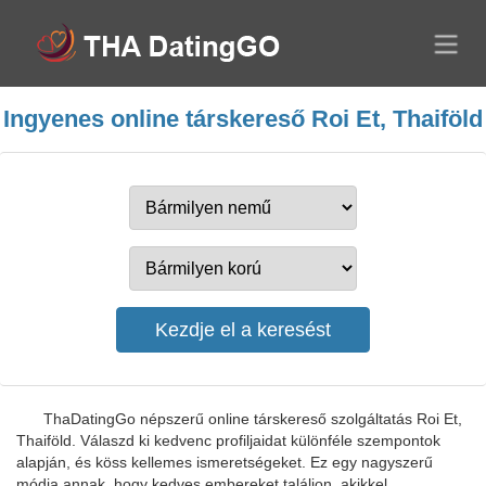
Ingyenes online társkereső Roi Et, Thaiföld
ThaDatingGo népszerű online társkereső szolgáltatás Roi Et,
Thaiföld. Válaszd ki kedvenc profiljaidat különféle szempontok
alapján, és köss kellemes ismeretségeket. Ez egy nagyszerű
módja annak, hogy kedves embereket találjon, akikkel