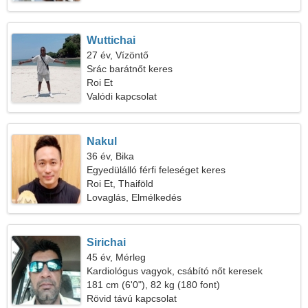
Wuttichai
27 év, Vízöntő
Srác barátnőt keres
Roi Et
Valódi kapcsolat
Nakul
36 év, Bika
Egyedülálló férfi feleséget keres
Roi Et, Thaiföld
Lovaglás, Elmélkedés
Sirichai
45 év, Mérleg
Kardiológus vagyok, csábító nőt keresek
181 cm (6'0"), 82 kg (180 font)
Rövid távú kapcsolat