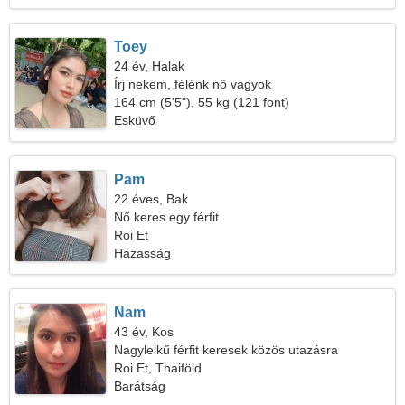
Toey
24 év, Halak
Írj nekem, félénk nő vagyok
164 cm (5'5"), 55 kg (121 font)
Esküvő
Pam
22 éves, Bak
Nő keres egy férfit
Roi Et
Házasság
Nam
43 év, Kos
Nagylelkű férfit keresek közös utazásra
Roi Et, Thaiföld
Barátság