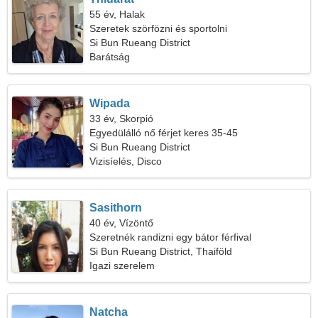
55 év, Halak
Szeretek szörfözni és sportolni
Si Bun Rueang District
Barátság
Wipada
33 év, Skorpió
Egyedülálló nő férjet keres 35-45
Si Bun Rueang District
Vizisíelés, Disco
Sasithorn
40 év, Vízöntő
Szeretnék randizni egy bátor férfival
Si Bun Rueang District, Thaiföld
Igazi szerelem
Natcha