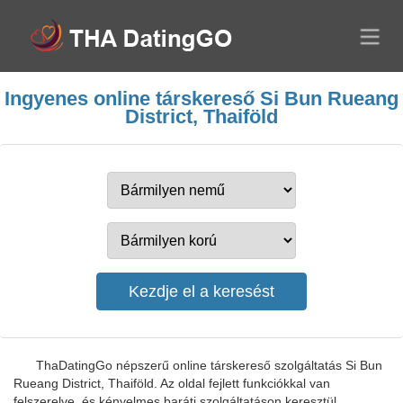
Ingyenes online társkereső Si Bun Rueang
District, Thaiföld
ThaDatingGo népszerű online társkereső szolgáltatás Si Bun
Rueang District, Thaiföld. Az oldal fejlett funkciókkal van
felszerelve, és kényelmes baráti szolgáltatáson keresztül