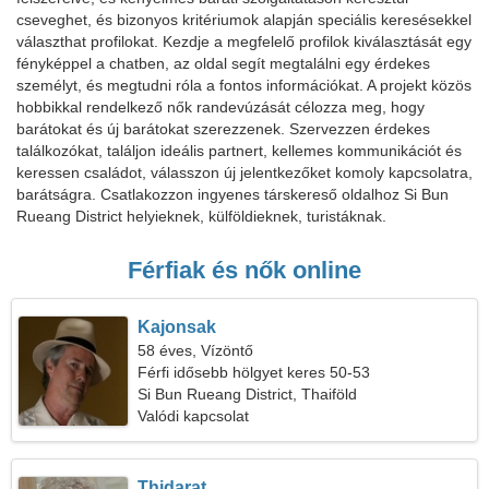
cseveghet, és bizonyos kritériumok alapján speciális keresésekkel
választhat profilokat. Kezdje a megfelelő profilok kiválasztását egy
fényképpel a chatben, az oldal segít megtalálni egy érdekes
személyt, és megtudni róla a fontos információkat. A projekt közös
hobbikkal rendelkező nők randevúzását célozza meg, hogy
barátokat és új barátokat szerezzenek. Szervezzen érdekes
találkozókat, találjon ideális partnert, kellemes kommunikációt és
keressen családot, válasszon új jelentkezőket komoly kapcsolatra,
barátságra. Csatlakozzon ingyenes társkereső oldalhoz Si Bun
Rueang District helyieknek, külföldieknek, turistáknak.
Férfiak és nők online
Kajonsak
58 éves, Vízöntő
Férfi idősebb hölgyet keres 50-53
Si Bun Rueang District, Thaiföld
Valódi kapcsolat
Thidarat