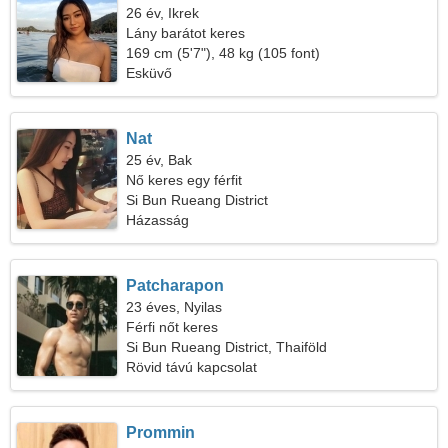
26 év, Ikrek
Lány barátot keres
169 cm (5'7"), 48 kg (105 font)
Esküvő
Nat
25 év, Bak
Nő keres egy férfit
Si Bun Rueang District
Házasság
Patcharapon
23 éves, Nyilas
Férfi nőt keres
Si Bun Rueang District, Thaiföld
Rövid távú kapcsolat
Prommin