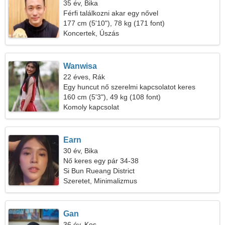
35 év, Bika
Férfi találkozni akar egy nővel
177 cm (5'10"), 78 kg (171 font)
Koncertek, Úszás
Wanwisa
22 éves, Rák
Egy huncut nő szerelmi kapcsolatot keres
160 cm (5'3"), 49 kg (108 font)
Komoly kapcsolat
Earn
30 év, Bika
Nő keres egy pár 34-38
Si Bun Rueang District
Szeretet, Minimalizmus
Gan
36 év, Kos