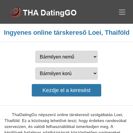
Ingyenes online társkereső Loei, Thaiföld
ThaDatingGo népszerű online társkereső szolgáltatás Loei,
Thaiföld. Ez a közösség lehetővé teszi, hogy érdekes randevúkat
szervezzen, és valódi felhasználókkal ismerkedjen meg. A
kérdőívek hatalmas adatbázisának köszönhetően partnereket