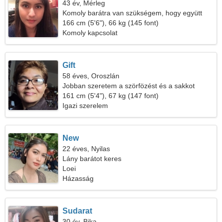
43 év, Mérleg
Komoly barátra van szükségem, hogy együtt
utazhassak
166 cm (5'6"), 66 kg (145 font)
Komoly kapcsolat
Gift
58 éves, Oroszlán
Jobban szeretem a szörfözést és a sakkot
161 cm (5'4"), 67 kg (147 font)
Igazi szerelem
New
22 éves, Nyilas
Lány barátot keres
Loei
Házasság
Sudarat
30 év, Bika