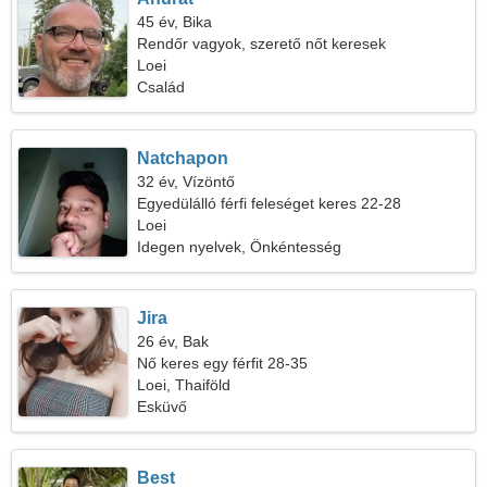
45 év, Bika
Rendőr vagyok, szerető nőt keresek
Loei
Család
Natchapon
32 év, Vízöntő
Egyedülálló férfi feleséget keres 22-28
Loei
Idegen nyelvek, Önkéntesség
Jira
26 év, Bak
Nő keres egy férfit 28-35
Loei, Thaiföld
Esküvő
Best