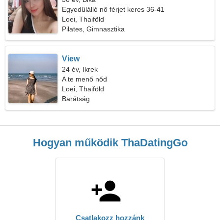
Egyedülálló nő férjet keres 36-41
Loei, Thaiföld
Pilates, Gimnasztika
View
24 év, Ikrek
A te menő nőd
Loei, Thaiföld
Barátság
Hogyan működik ThaDatingGo
Csatlakozz hozzánk