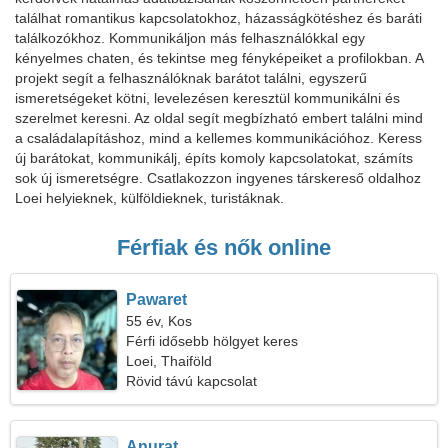
találhat romantikus kapcsolatokhoz, házasságkötéshez és baráti
találkozókhoz. Kommunikáljon más felhasználókkal egy
kényelmes chaten, és tekintse meg fényképeiket a profilokban. A
projekt segít a felhasználóknak barátot találni, egyszerű
ismeretségeket kötni, levelezésen keresztül kommunikálni és
szerelmet keresni. Az oldal segít megbízható embert találni mind
a családalapításhoz, mind a kellemes kommunikációhoz. Keress
új barátokat, kommunikálj, építs komoly kapcsolatokat, számíts
sok új ismeretségre. Csatlakozzon ingyenes társkereső oldalhoz
Loei helyieknek, külföldieknek, turistáknak.
Férfiak és nők online
Pawaret
55 év, Kos
Férfi idősebb hölgyet keres
Loei, Thaiföld
Rövid távú kapcsolat
Anurat