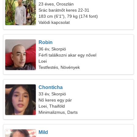
23 éves, Oroszlán
Srác barátnőt keres 22-31
183 cm (6'1"), 79 kg (174 font)
Valódi kapcsolat
Robin
36 év, Skorpió
Férfi találkozni akar egy nővel
Loei
Testfestés, Növények
Chonticha
33 év, Skorpió
Nő keres egy pár
Loei, Thaiföld
Minimalizmus, Darts
Mild