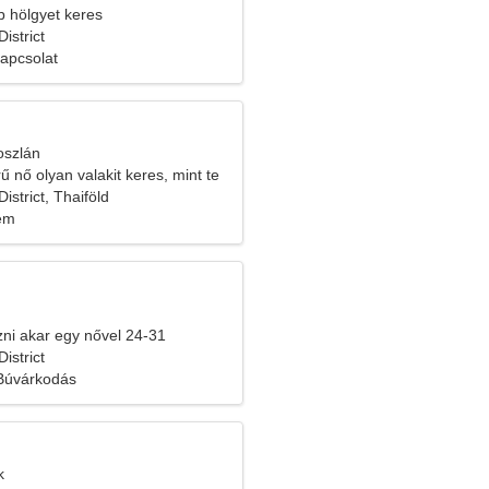
b hölgyet keres
istrict
kapcsolat
oszlán
 nő olyan valakit keres, mint te
strict, Thaiföld
lem
ozni akar egy nővel 24-31
istrict
 Búvárkodás
k