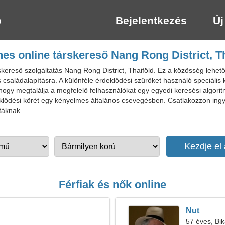
Bejelentkezés
Új
es online társkereső Nang Rong District, T
ereső szolgáltatás Nang Rong District, Thaiföld. Ez a közösség lehető
családalapításra. A különféle érdeklődési szűrőket használó speciális 
, hogy megtalálja a megfelelő felhasználókat egy egyedi keresési algori
eklődési körét egy kényelmes általános csevegésben. Csatlakozzon in
stáknak.
Férfiak és nők online
Nut
57 éves, Bi