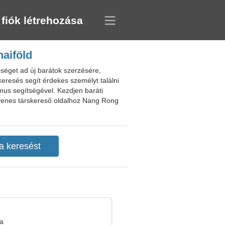
 fiók létrehozása
haiföld
séget ad új barátok szerzésére,
keresés segít érdekes személyt találni
tmus segítségével. Kezdjen baráti
gyenes társkereső oldalhoz Nang Rong
ka