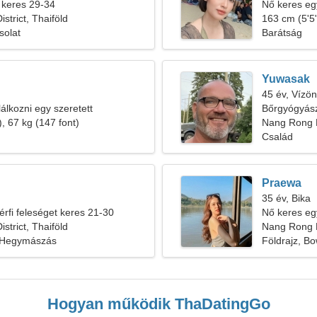
 keres 29-34
Nő keres egy
strict, Thaiföld
163 cm (5'5"
solat
Barátság
Yuwasak
45 év, Vízön
álkozni egy szeretett
Bőrgyógyász
, 67 kg (147 font)
Nang Rong D
Család
Praewa
35 év, Bika
érfi feleséget keres 21-30
Nő keres eg
strict, Thaiföld
Nang Rong Di
, Hegymászás
Földrajz, Bo
Hogyan működik ThaDatingGo