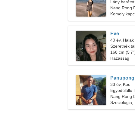
Lány barátot
Nang Rong Di
Komoly kapc
Eve
40 év, Halak
Szeretnék tal
barátommal
168 cm (5'7")
Házasság
Panupong
33 év, Kos
Egyedülálló f
Nang Rong Di
Szociológia