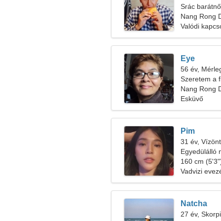
Srác barátnő
Nang Rong Di
Valódi kapcs
Eye
56 év, Mérle
Szeretem a f
Nang Rong Di
Esküvő
Pim
31 év, Vízön
Egyedülálló 
160 cm (5'3")
Vadvizi evezé
Natcha
27 év, Skorp