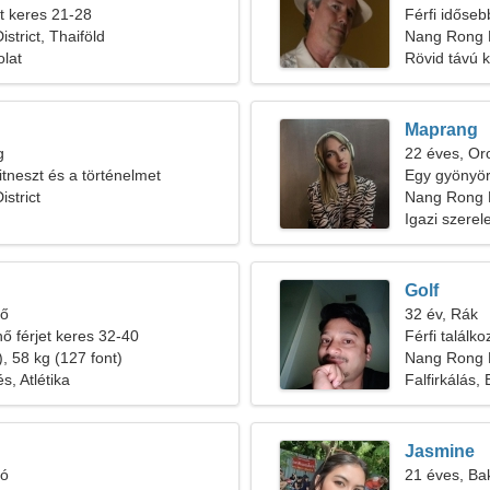
t keres 21-28
Férfi időseb
strict, Thaiföld
Nang Rong D
olat
Rövid távú 
Maprang
g
22 éves, Or
itneszt és a történelmet
Egy gyönyörű
strict
Nang Rong Di
Igazi szere
Golf
tő
32 év, Rák
nő férjet keres 32-40
Férfi találk
, 58 kg (127 font)
Nang Rong D
s, Atlétika
Falfirkálás,
Jasmine
ió
21 éves, Ba