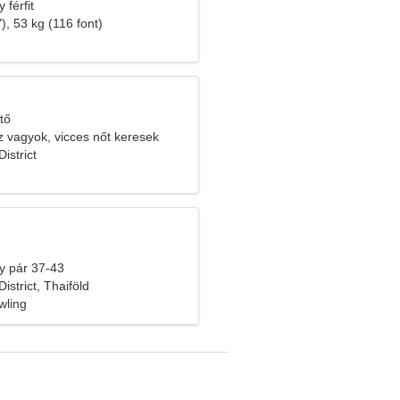
 férfit
), 53 kg (116 font)
tő
 vagyok, vicces nőt keresek
istrict
y pár 37-43
strict, Thaiföld
wling