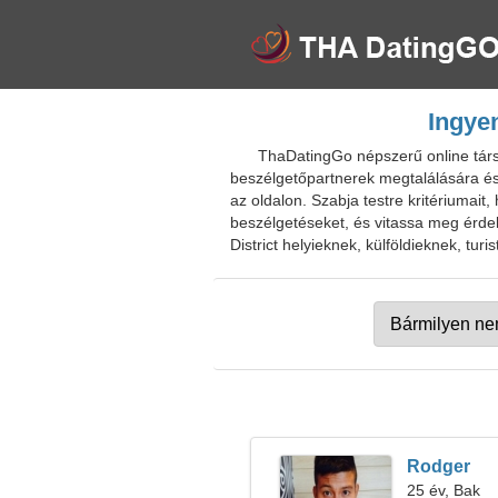
Ingyen
ThaDatingGo népszerű online társk
beszélgetőpartnerek megtalálására és 
az oldalon. Szabja testre kritériumait
beszélgetéseket, és vitassa meg érd
District helyieknek, külföldieknek, turi
Rodger
25 év, Bak