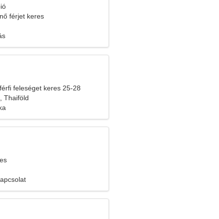
ió
nő férjet keres
ás
férfi feleséget keres 25-28
 Thaiföld
ika
res
kapcsolat