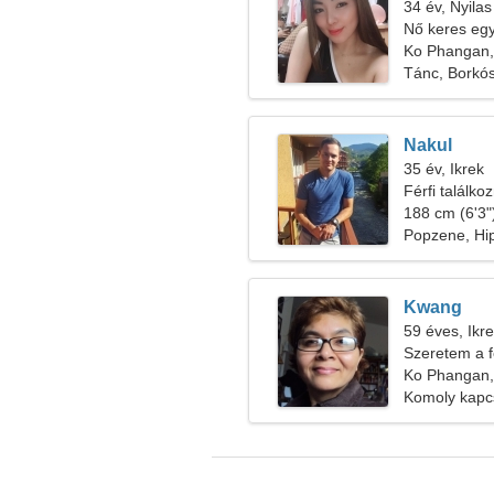
34 év, Nyilas
Nő keres egy
Ko Phangan,
Tánc, Borkós
Nakul
35 év, Ikrek
Férfi találko
188 cm (6'3")
Popzene, Hi
Kwang
59 éves, Ikr
Szeretem a fo
Ko Phangan,
Komoly kapc