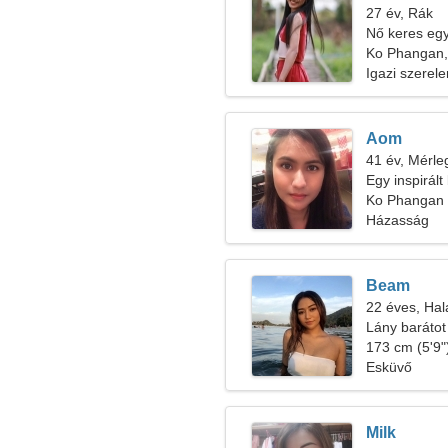
27 év, Rák
Nő keres egy 
Ko Phangan,
Igazi szerel
Aom
41 év, Mérle
Egy inspirált
Ko Phangan
Házasság
Beam
22 éves, Hal
Lány barátot
173 cm (5'9")
Esküvő
Milk