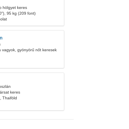
b hölgyet keres
"), 95 kg (209 font)
olat
en
s
 vagyok, gyönyörű nőt keresek
oszlán
ársat keres
 Thaiföld