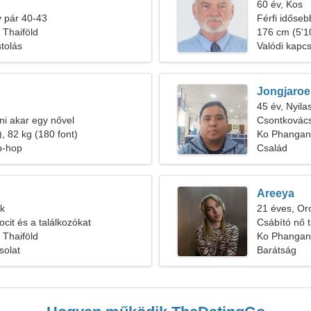
60 év, Kos
 pár 40-43
Férfi időseb
 Thaiföld
176 cm (5'10
tolás
Valódi kapcs
Jongjaro
45 év, Nyila
zni akar egy nővel
Csontkovács
, 82 kg (180 font)
Ko Phangan
p-hop
Család
Areeya
ek
21 éves, Or
cit és a találkozókat
Csábító nő t
 Thaiföld
Ko Phangan,
solat
Barátság