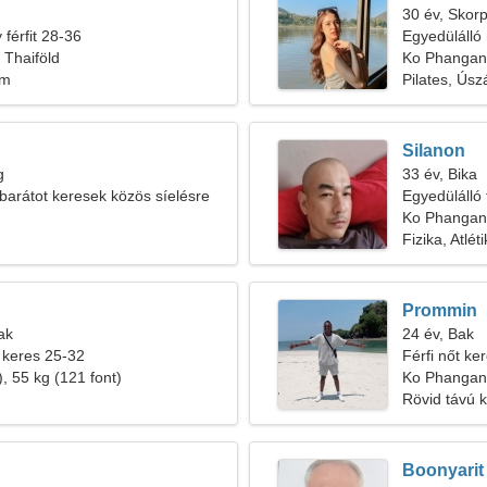
30 év, Skorp
férfit 28-36
Egyedülálló 
 Thaiföld
Ko Phangan
em
Pilates, Úsz
Silanon
g
33 év, Bika
 barátot keresek közös síelésre
Egyedülálló 
Ko Phangan,
Fizika, Atlét
Prommin
ak
24 év, Bak
 keres 25-32
Férfi nőt ke
, 55 kg (121 font)
Ko Phangan
Rövid távú 
Boonyarit