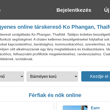
Bejelentkezés
Új
gyenes online társkereső Ko Phangan, Thaif
ereső szolgáltatás Ko Phangan, Thaiföld. Találjon érdekes beszélgetőp
funkció segítségével. A chaten kellemes beszélgetéseket folytathat sok 
lokat kapcsolatokhoz, barátsághoz, kommunikációhoz, szerelemhez, talá
ilyen célt alkalmazzanak egy lány megtalálására és kiválasztására. Id
ációhoz, felhasználói profilfotók megtekintéséhez, randevúzáshoz. Csa
ldieknek, turistáknak.
Férfiak és nők online
Earn