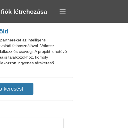
 fiók létrehozása
öld
artnereket az intelligens
valódi felhasználóval. Válassz
lkozz és csevegj. A projekt lehetővé
eális találkozókhoz, komoly
tlakozzon ingyenes társkereső