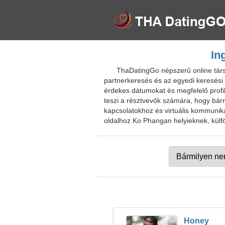
In
ThaDatingGo népszerű online társk
partnerkeresés és az egyedi keresési 
érdekes dátumokat és megfelelő profi
teszi a résztvevők számára, hogy bárm
kapcsolatokhoz és virtuális kommunik
oldalhoz Ko Phangan helyieknek, külfö
Honey